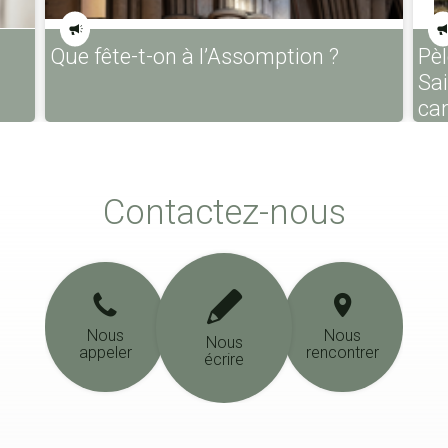
Que fête-t-on à l’Assomption ?
Pèl
Sa
ca
Contactez-nous
Nous
Nous
Nous
appeler
rencontrer
écrire