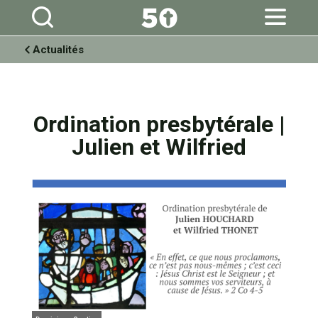
Aller
Outils
au
personnels
contenu.
|
Aller
à
Actualités
la
navigation
Ordination presbytérale |
Julien et Wilfried