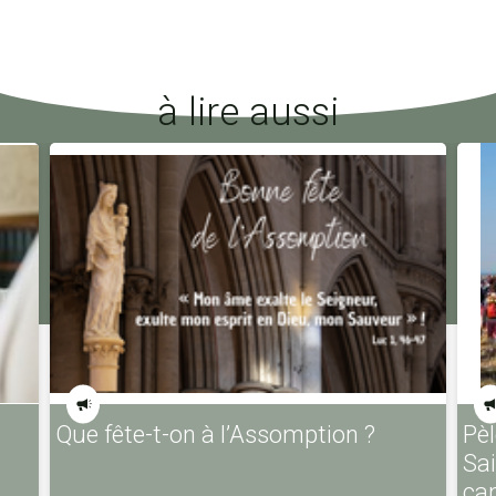
à lire aussi
Que fête-t-on à l’Assomption ?
Pèl
Sa
ca