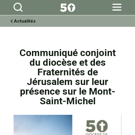
Aller
Outils
au
personnels
contenu.
|
Aller
à
Actualités
la
navigation
Communiqué conjoint
du diocèse et des
Fraternités de
Jérusalem sur leur
présence sur le Mont-
Saint-Michel