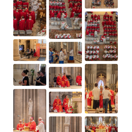
02
33
76
5 rue Cardinal
70
Guyot
70
BP. 105 - 50201
Coutances
Cedex