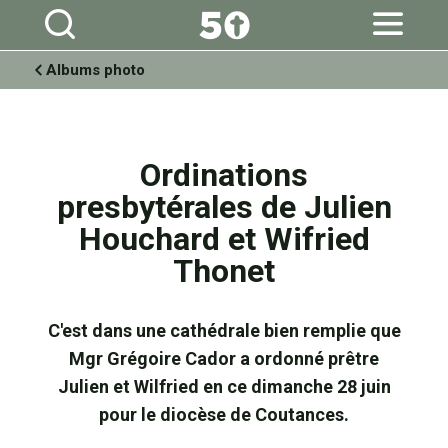
Aller
Outils
au
personnels
contenu.
|
Aller
à
Albums photo
la
navigation
Ordinations
presbytérales de Julien
Houchard et Wifried
Thonet
C'est dans une cathédrale bien remplie que
Mgr Grégoire Cador a ordonné prêtre
Julien et Wilfried en ce dimanche 28 juin
pour le diocèse de Coutances.