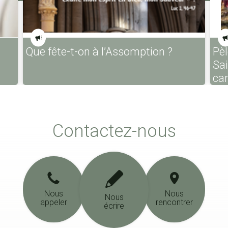
Que fête-t-on à l’Assomption ?
Pèl
Sa
ca
Contactez-nous
Nous
Nous
Nous
appeler
rencontrer
écrire