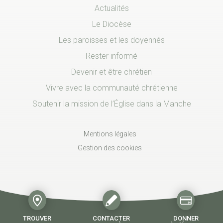
Actualités
Le Diocèse
Les paroisses et les doyennés
Rester informé
Devenir et être chrétien
Vivre avec la communauté chrétienne
Soutenir la mission de l’Église dans la Manche
Mentions légales
Gestion des cookies
TROUVER
CONTACTER
DONNER