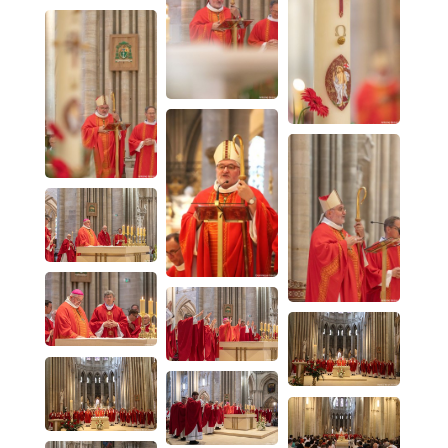
02
33
76
5 rue Cardinal
70
Guyot
70
BP. 105 - 50201
Coutances
Cedex