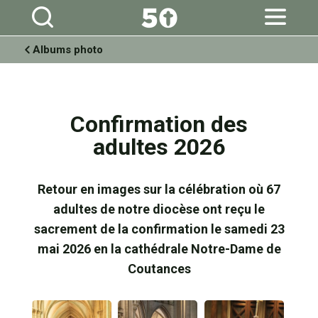
Aller
Outils
au
personnels
contenu.
|
Aller
à
Albums photo
la
navigation
Confirmation des
adultes 2026
Retour en images sur la célébration où 67
adultes de notre diocèse ont reçu le
sacrement de la confirmation le samedi 23
mai 2026 en la cathédrale Notre-Dame de
Coutances