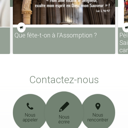
Que fête-t-on à l’Assomption ?
Pèl
Sa
ca
Contactez-nous
Nous
Nous
Nous
appeler
rencontrer
écrire