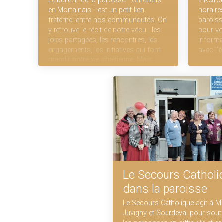
Le bulletin de la paroisse " Chrétiens
« Retro
en Mortainais " est un petit lien
horaire
fraternel entre nos communautés. On
paroiss
y retrouve le récit de notre vécu : les
pour v
joies partagées, les rencontres, les
informa
engagements, les initiatives qui font
avec l’
grandir notre vie chrétienne. Mais
aussi les témoignages qui font
grandir notre foi. Un outil simple pour
rester unis, prier ensemble et avancer
comme une seule famille dans le
Christ. Ils sont disponibles dans les
églises de Mortain, Sourdeval,
Barenton, Le Teilleul, Saint Pois et
Juvigny le Tertre.
Le Secours Catholi
dans la paroisse
Le Secours Catholique agit à Mo
Juvigny et Sourdeval pour sout