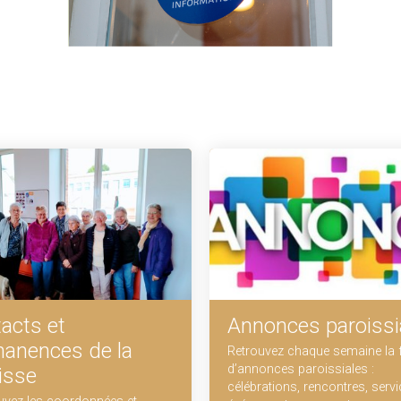
acts et
Annonces paroissi
anences de la
Retrouvez chaque semaine la f
d’annonces paroissiales :
isse
célébrations, rencontres, servi