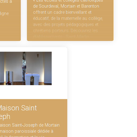
« Les écoles et collèges catholiques
ctés à
de Sourdeval, Mortain et Barenton
offrent un cadre bienveillant et
ligne
éducatif, de la maternelle au collège,
avec des projets pédagogiques et
chrétiens porteurs. Découvrez les
établissements : Saint‑Martin,
Notre‑Dame, le Sacré‑Cœur et
Saint‑Louis.
Maison Saint
eph
aison Saint‑Joseph de Mortain
 maison paroissiale dédiée à