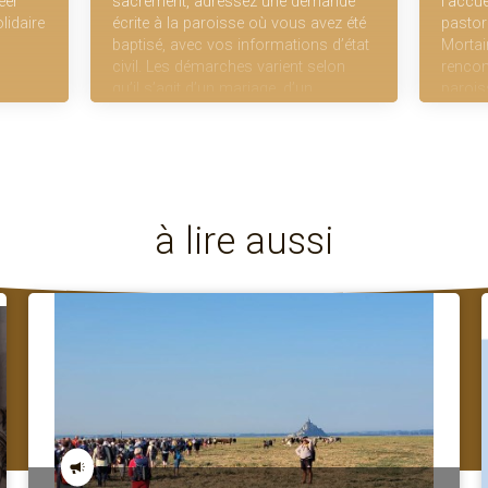
éer
sacrement, adressez une demande
l’accue
lidaire
écrite à la paroisse où vous avez été
pastor
baptisé, avec vos informations d’état
Mortain
civil. Les démarches varient selon
rencon
qu’il s’agit d’un mariage, d’un
parois
parrainage ou d’une confirmation.
sœurs 
à lire aussi