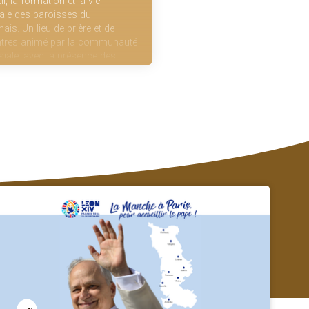
il, la formation et la vie
ale des paroisses du
ais. Un lieu de prière et de
tres animé par la communauté
siale, avec la présence des
de la Divine Providence.