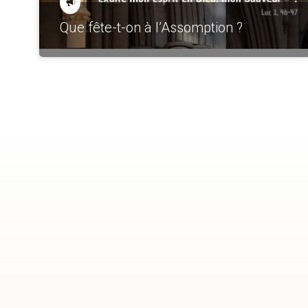
Que fête-t-on à l’Assomption ?