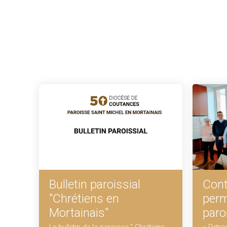
Bulletin paroissial
Cont
"Chrétiens en
perm
Mortainais"
paro