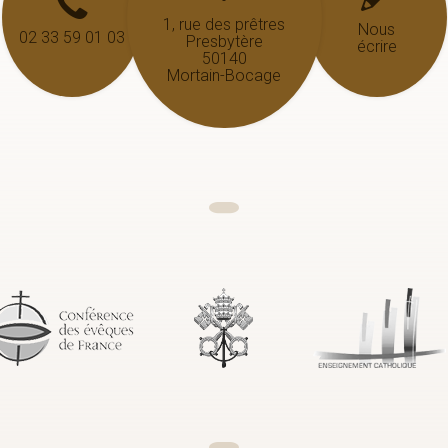
1, rue des prêtres
Nous
02 33 59 01 03
Presbytère
écrire
50140
Mortain-Bocage