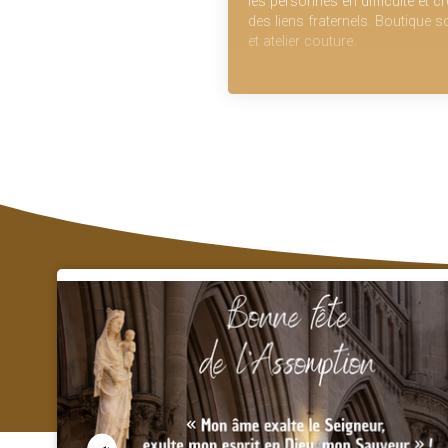
les personnes en difficulté et cr
des liens fraternels. Boutique so
et atelier couture.