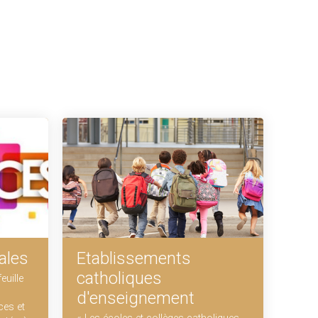
ales
Etablissements
catholiques
euille
d'enseignement
ces et