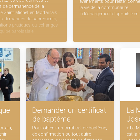
uvez les coordonnées et
événements pour rester conne
s de permanence de la
la vie de la communauté.
e Saint‑Michel‑en‑Mortainais
Téléchargement disponible en 
os demandes de sacrements,
tions pratiques ou échanges
équipe paroissiale
que
Demander un certificat
La 
de baptême
Jos
rtain,
Pour obtenir un certificat de baptême,
« La M
enir
de confirmation ou tout autre
est la