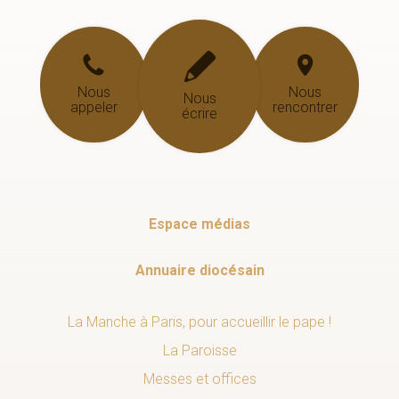
Nous
Nous
Nous
appeler
rencontrer
écrire
Espace médias
Annuaire diocésain
La Manche à Paris, pour accueillir le pape !
La Paroisse
Messes et offices