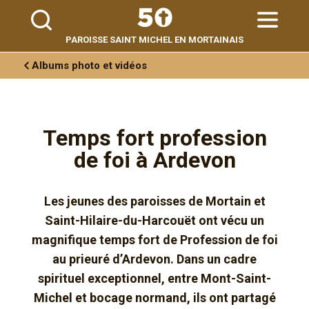
Aller
Outils
au
personnels
contenu.
|
Aller
PAROISSE SAINT MICHEL EN MORTAINAIS
à
la
navigation
Albums photo et vidéos
Temps fort profession
de foi à Ardevon
Les jeunes des paroisses de Mortain et
Saint-Hilaire-du-Harcouët ont vécu un
magnifique temps fort de Profession de foi
au prieuré d’Ardevon. Dans un cadre
spirituel exceptionnel, entre Mont-Saint-
Michel et bocage normand, ils ont partagé