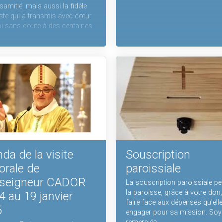
amitié, mais aussi la fidèle
ste qui a transmis avec cœur
oi sans doute à des centaines
ts. Les obsèques seront
es vendredi 14 mars, à 10h30,
lise Notre-Dame
rdreville. Ensemble nous
ons Lydie au Seigneur.
-la déjà, ainsi que ses
 éprouvés, dans notre prière.
da de la visite
Souscription
orale de
paroissiale
seigneur CADOR
La souscription paroissiale p
la paroisse, grâce à votre don
4 au 19 janvier
faire face aux dépenses qu'elle
5
engager pour sa mission. Soy