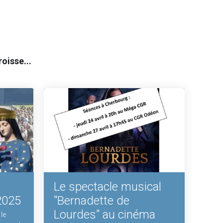
oisse...
Le spectacle musical
2025
"Bernadette de
Lourdes" au cinéma
 le