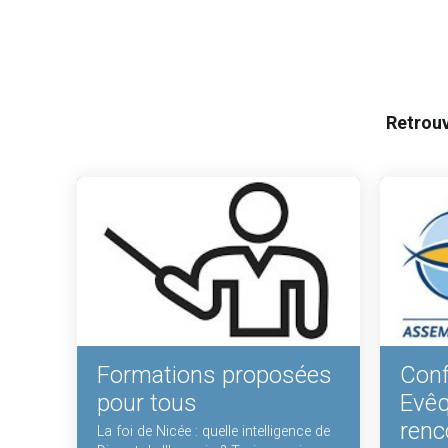
Retrouv
Formations proposées
Conf
pour tous
Evêq
renc
La foi de Nicée : quelle intelligence de