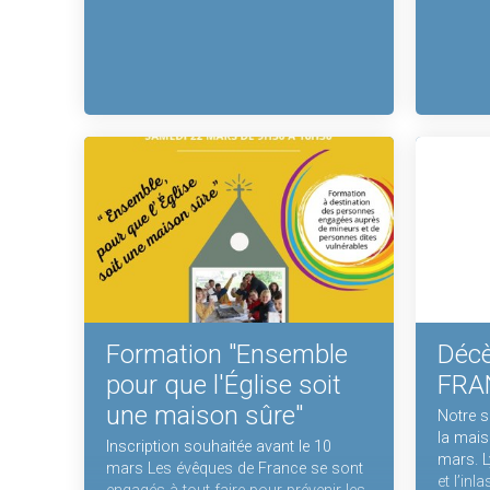
Formation "Ensemble
Décè
pour que l'Église soit
FRA
une maison sûre"
Notre s
la mais
Inscription souhaitée avant le 10
mars. Ly
mars Les évêques de France se sont
et l’inl