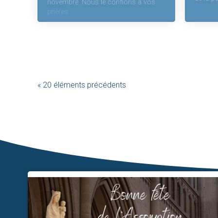
novembre. Nous le confions à vos
prières.
« 20 éléments précédents