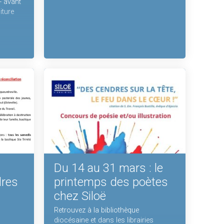
- avant
iture
Du 14 au 31 mars : le
dres
printemps des poètes
chez Siloë
Retrouvez à la bibliothèque
diocésaine et dans les librairies