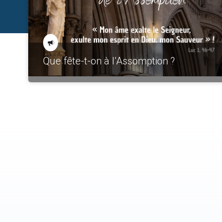
Que fête-t-on à l’Assomption ?