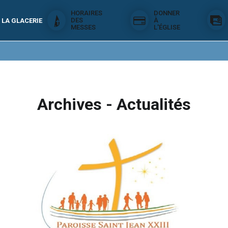
HORAIRES
DONNER
DES
À
 LA GLACERIE
MESSES
L'ÉGLISE
Archives - Actualités