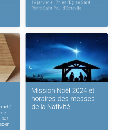
19 janvier à 17h en l'Église Saint
Pierre-Saint Paul d'Octeville
Mission Noël 2024 et
horaires des messes
de la Nativité
ermet à
, de
 doit
ez-en