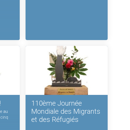
!
110ème Journée
Mondiale des Migrants
ne au
 cinq
et des Réfugiés