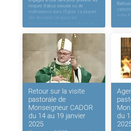
engagés à tout faire pour prévenir les
Bafouss
risques d’abus sexuels ou de
catéchi
maltraitance dans l’Eglise. La plupart
notre f
des diocèses (et aussi les
d’enfan
mouvements de jeunes) ont mis en
célébré
place des formations auxquelles
en l’Ég
toutes les personnes susceptibles de
d’Équeu
rencontrer des mineurs ou des
confier
personnes vulnérables doivent
Portons
participer. Dans le diocèse de
proches
Coutances, cette formation a été
proposée le samedi 16 novembre,
mais pour les personnes n'ayant pu y
participer cette prochaine date est
proposée.
Retour sur la visite
Agen
pastorale de
past
Monseigneur CADOR
Mon
du 14 au 19 janvier
du 1
2025
202