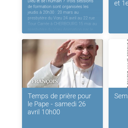
Dieu et de l'humain ? Trois sessions
et 1e
de formation sont organisées les
jeudis à 20h30 : 20 mars au
presbytère du Vœu 24 avril au 22 rue
Tour Carrée à CHERBOURG 15 mai au
presbytère du Vœu Animation par le
Père Emmanuel KOLANI
Temps de prière pour
Sema
le Pape - samedi 26
avril 10h00