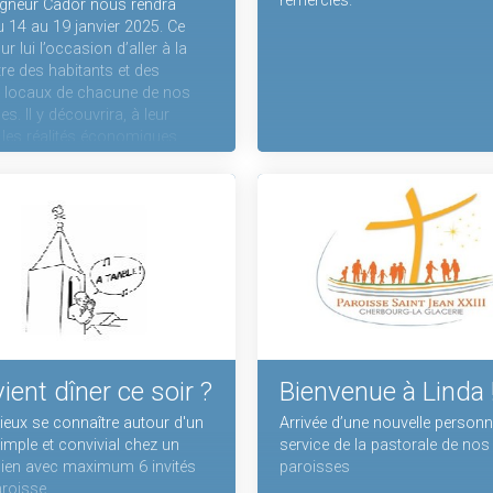
remerciés.
gneur Cador nous rendra
du 14 au 19 janvier 2025. Ce
r lui l’occasion d’aller à la
re des habitants et des
 locaux de chacune de nos
s. Il y découvrira, à leur
 les réalités économiques,
 et territoriales. C'est au cœur
réalités que les chrétiens ont
 mission d’annoncer l’Évangile.
ourquoi Mgr Cador
rera aussi les chrétiens et les
autés chrétiennes pour les
r dans leur foi et leur
ent au quotidien. La visite
le sera faite de temps de
rtes, de temps d’échange et
ontres, de temps fraternels et
ient dîner ce soir ?
Bienvenue à Linda 
s liturgiques.
eux se connaître autour d'un
Arrivée d’une nouvelle person
imple et convivial chez un
service de la pastorale de nos
ien avec maximum 6 invités
paroisses
aroisse