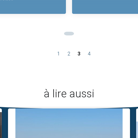
1
2
3
4
à lire aussi