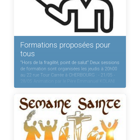
Formations proposées pour
tous
"Hors de la fragilité, point de salut" Deux sessions
de formation sont organisées les jeudis à 20h00
au 22 rue Tour Carrée à CHERBOURG : - 21/05 -
28/05 Animation par le Père Emmanuel KOLANI