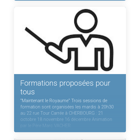
Formations proposées pour
tous
"Maintenant le Royaume" Trois sessions de
formation sont organisées les mardis à 20h30
au 22 rue Tour Carrée à CHERBOURG : 21
octobre 18 novembre 16 décembre Animation
par le Père Marc VACHER