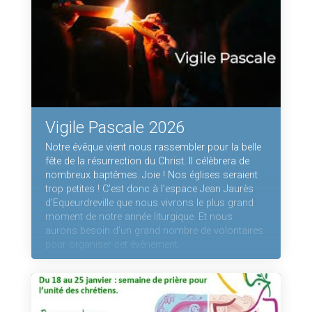
Vigile Pascale 2026
Notre évêque vient nous rassembler pour la belle
fête de la résurrection du Christ. Il célèbrera de
nombreux baptêmes. Joie ! Nos églises seraient
trop petites ! C’est donc à l’espace Jean Jaurès
d’Equeurdreville que nous vivrons le plus grand
moment de notre année liturgique. Et nous
aurons besoin d’un grand nombre de volontaires
pour organiser cet évènement.