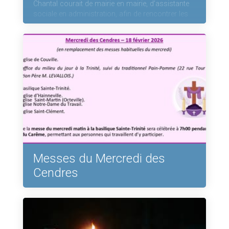
Chantal courait de mairie en mairie, d’assistante
sociale en administration, afin de rencontrer les
plus pauvres et de les soutenir, l’un avec un colis
alimentaire, un autre en lui payant le plein
d’essence, un autre encore en réglant sa facture
de chauffage, mais surtout elle était là. Chantal a
su fédérer et apporter de la joie autour d'elle, par
exemple lors des journées de la pauvreté. Par son
sens de l’humain Chantal s'est plongée dans
l’Évangélisation grâce son exemple de vie. Les
obsèques seront célébrées le samedi 28 février à
14 heures 30 en l'église de SAINT PIERRE ÉGLISE.
Portons-la déjà dans notre prière, ainsi que ses
proches et amis.
Messes du Mercredi des
Cendres