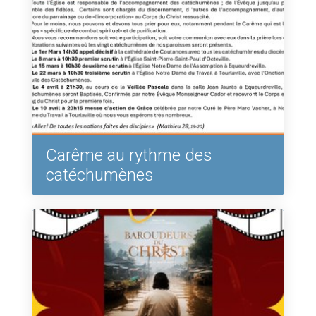
Carême au rythme des
catéchumènes