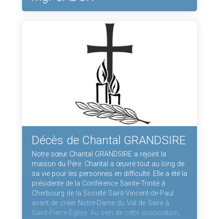
Décès de Chantal GRANDSIRE
Notre sœur Chantal GRANDSIRE a rejoint la
maison du Père. Chantal a œuvré tout au long de
sa vie pour les personnes en difficulté. Elle a été la
présidente de la Conférence Sainte-Trinité à
Cherbourg de la Société Saint-Vincent-de-Paul
avant de créer Notre-Dame du Val de Saire à
Saint-Pierre-Église. Au sein de cette association,