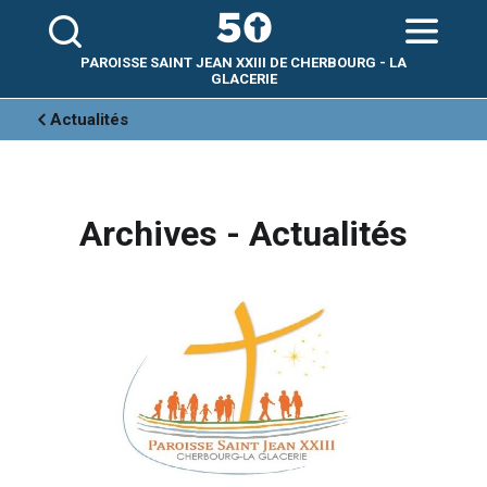
Aller
Outils
au
personnels
contenu.
|
Aller
PAROISSE SAINT JEAN XXIII DE CHERBOURG - LA
à
la
GLACERIE
navigation
Actualités
Archives - Actualités