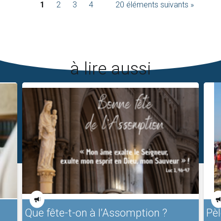
1
2
3
4
20 éléments suivants »
à lire aussi
Que fête-t-on à l’Assomption ?
Pèl