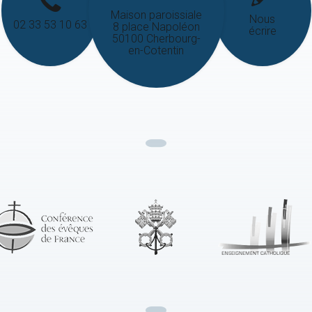
Maison paroissiale
Nous
02 33 53 10 63
8 place Napoléon
écrire
50100 Cherbourg-
en-Cotentin