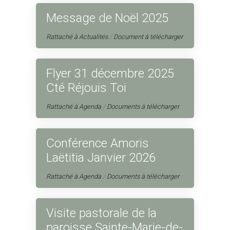
Message de Noël 2025
Rattaché à
Actualités
/
Document à télécharger
Flyer 31 décembre 2025
Cté Réjouis Toi
Rattaché à
Agenda
/
Documents à télécharger
Conférence Amoris
Laëtitia Janvier 2026
Rattaché à
Agenda
/
Documents à télécharger
Visite pastorale de la
paroisse Sainte-Marie-de-