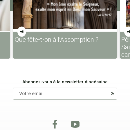
Que fête-t-on à l’Assomption ?
Pèl
Sa
ca
Abonnez-vous à la newsletter diocésaine