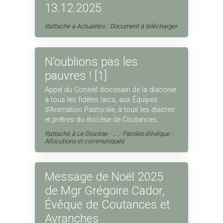
13.12.2025
Rattaché à
Actualités
/
Document à télécharger
N’oublions pas les
pauvres ! [1]
Appel du Conseil diocésain de la diaconie
à tous les fidèles laïcs, aux Équipes
d’Animation Pastorale, à tous les diacres
et prêtres du diocèse de Coutances.
Rattaché à
Le Diocèse
/
…
/
Paroles d'évêque
/
Allocutions et communiqués
Message de Noël 2025
de Mgr Grégoire Cador,
Évêque de Coutances et
Avranches