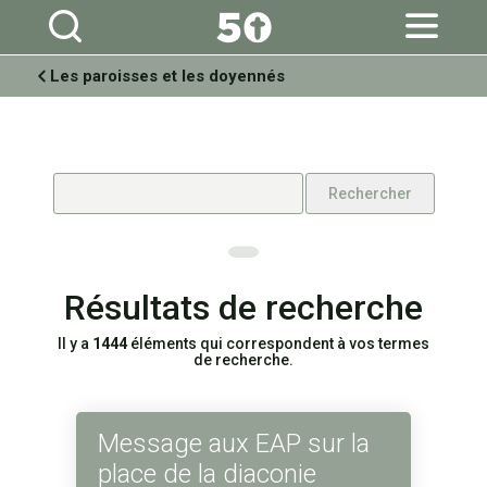
Aller
Outils
au
personnels
contenu.
|
Aller
à
Les paroisses et les doyennés
la
navigation
Résultats de recherche
Il y a
1444
éléments qui correspondent à vos termes
de recherche.
Message aux EAP sur la
place de la diaconie