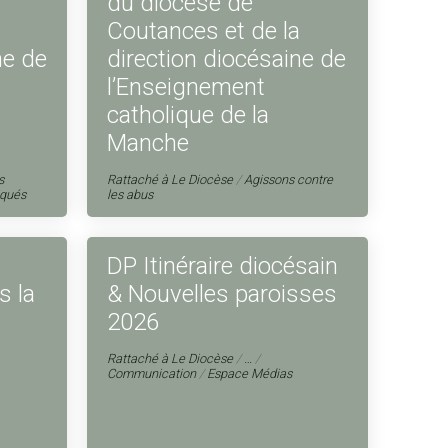
du diocèse de
Coutances et de la
ne de
direction diocésaine de
l’Enseignement
catholique de la
Manche
s
Rattaché à
Le Diocèse
/
Agissons contre
iqués
les abus
DP Itinéraire diocésain
s la
& Nouvelles paroisses
2026
Rattaché à
Le Diocèse
/
…
/
Communication
/
Espace Médias