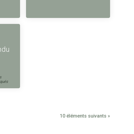
ndu
s
iqués
10 éléments suivants »