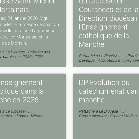
isse Saint-Michel-
du Diocèse de
ortainais
Coutances et de la
Direction diocésai
di 24 janvier 2026, Mgr
 célébré la messe de création
l’Enseignement
ouvelle paroisse La paroisse
catholique de la
ichel-en-Mortainais en la
Manche
ale de Mortain.
é à
Le Diocèse
/
Création des
Rattaché à
Le Diocèse
/
…
/
Parole
s paroisses - 2025 - 2027
d'évêque
/
Allocutions et commun
Enseignement
DP Evolution du
olique dans la
catéchuménat dan
che en 2026
manche
é à
Le Diocèse
/
…
/
Rattaché à
Le Diocèse
/
…
/
ication
/
Espace Médias
Communication
/
Espace Médias