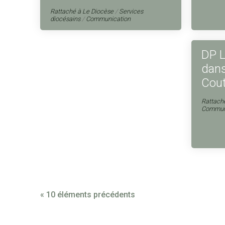
Rattaché à
Le Diocèse
/
Services
diocésains
/
Communication
DP L
dans
Cou
Rattach
Commun
« 10 éléments précédents