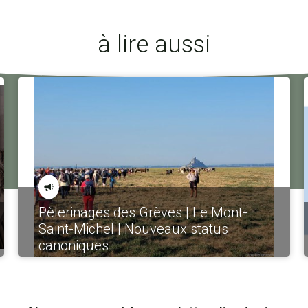
à lire aussi
Pèlerinages des Grèves | Le Mont-
Saint-Michel | Nouveaux status
canoniques