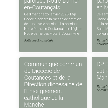
paroisse Notre-Dame-
paro
en-Coutançais
en M
Ce dimanche 25 janvier 2026, Mgr
Ce same
Cador a célébré la messe de création
Cador a
de la nouvelle paroisse La paroisse
de la n
Notre-Dame-en-Coutançais en l'église
Saint-M
Notre-Dame des Flots à Coutainville.
collégi
Rattaché à
Actualités
Rattach
nouvelle
Communiqué commun
DP 
du Diocèse de
cath
Coutances et de la
Man
Direction diocésaine de
Rattach
l’Enseignement
Commun
catholique de la
Manche