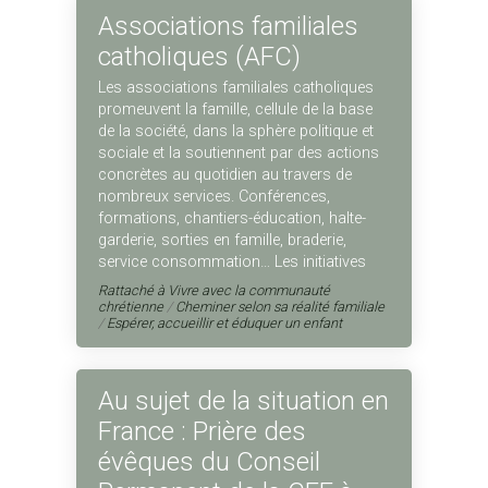
Associations familiales
catholiques (AFC)
Les associations familiales catholiques
promeuvent la famille, cellule de la base
de la société, dans la sphère politique et
sociale et la soutiennent par des actions
concrètes au quotidien au travers de
nombreux services. Conférences,
formations, chantiers-éducation, halte-
garderie, sorties en famille, braderie,
service consommation… Les initiatives
sont nombreuses. N'hésitez pas à
Rattaché à
Vivre avec la communauté
adhérer à l’AFC la plus proche de chez
chrétienne
/
Cheminer selon sa réalité familiale
/
Espérer, accueillir et éduquer un enfant
vous !
Au sujet de la situation en
France : Prière des
évêques du Conseil