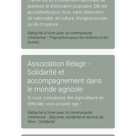
France est un mouvement catholique de
jeunesse et d’éducation populaire. Elle est
accueillante pour tous, sans distinction
de nationalité, de culture, d’origine sociale
ou de croyance.
Rattaché à
Vivre avec la communauté
chrétienne
/
Propositions pour les enfants et les
jeunes
Association Réagir -
Solidarité et
accompagnement dans
le monde agricole
Si vous connaissez des agriculteurs en
difficulté, vous pouvez agir !
Rattaché à
Vivre avec la communauté
chrétienne
/
Diaconie, solidarité et service du
frère
/
Solidarité