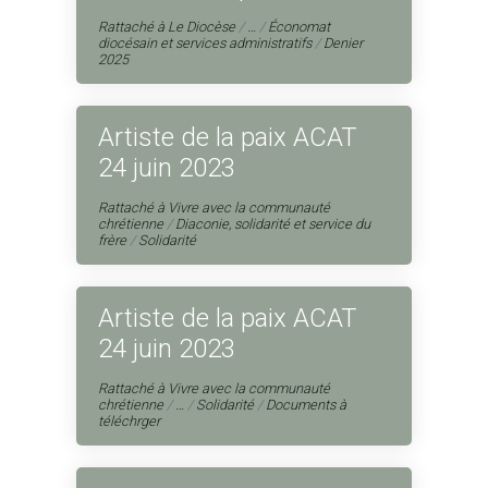
Rattaché à
Le Diocèse
/
…
/
Économat
diocésain et services administratifs
/
Denier
2025
Artiste de la paix ACAT
24 juin 2023
Rattaché à
Vivre avec la communauté
chrétienne
/
Diaconie, solidarité et service du
frère
/
Solidarité
Artiste de la paix ACAT
24 juin 2023
Rattaché à
Vivre avec la communauté
chrétienne
/
…
/
Solidarité
/
Documents à
téléchrger