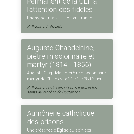
Permanent de la CEF à
l’attention des fidèles
Prions pour la situation en France.
Rattaché à
Actualités
Auguste Chapdelaine,
prêtre missionnaire et
martyr (1814 - 1856)
Auguste Chapdelaine, prêtre missionnaire
martyr de Chine est célébré le 28 février.
Rattaché à
Le Diocèse
/
Les saintes et les
saints du diocèse de Coutances
Aumônerie catholique
des prisons
Une présence d'Église au sein des