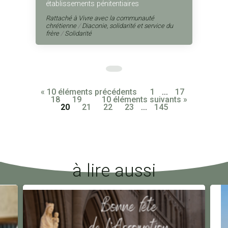
établissements pénitentiaires
Rattaché à
Vivre avec la communauté
chrétienne
/
Diaconie, solidarité et service du
frère
/
Solidarité
« 10 éléments précédents
1
...
17
18
19
10 éléments suivants »
20
21
22
23
...
145
à lire aussi