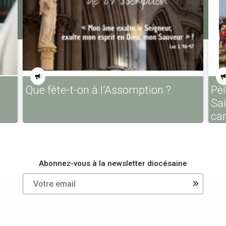
Que fête-t-on à l’Assomption ?
Pèl
Sa
ca
Abonnez-vous à la newsletter diocésaine