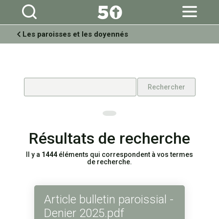
Aller
Outils
au
personnels
contenu.
|
Aller
à
Les paroisses et les doyennés
la
navigation
Résultats de recherche
Il y a
1444
éléments qui correspondent à vos termes
de recherche.
Article bulletin paroissial -
Denier 2025.pdf