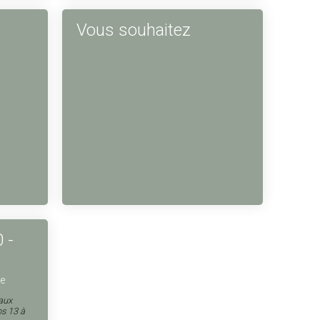
Vous souhaitez
 -
se
iaux
os 13 à