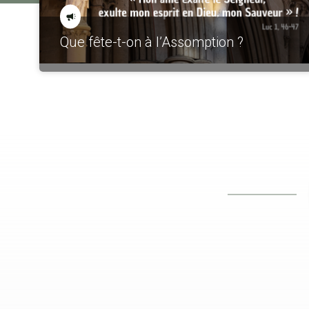
Que fête-t-on à l’Assomption ?