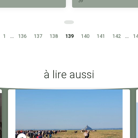
39
1
...
136
137
138
139
140
141
142
...
1
à lire aussi