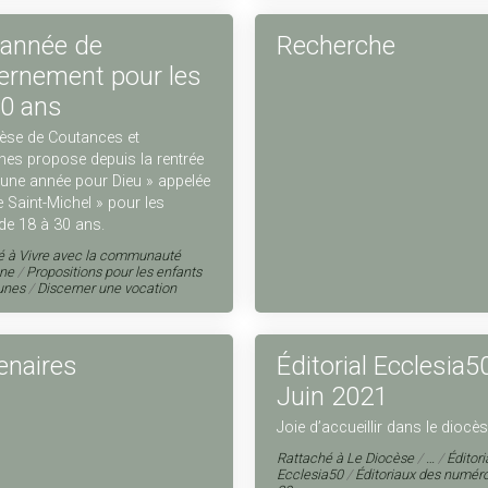
année de
Recherche
ernement pour les
0 ans
cèse de Coutances et
es propose depuis la rentrée
une année pour Dieu » appelée
 Saint-Michel » pour les
de 18 à 30 ans.
é à
Vivre avec la communauté
nne
/
Propositions pour les enfants
eunes
/
Discerner une vocation
enaires
Éditorial Ecclesia50
Juin 2021
Joie d’accueillir dans le diocè
Rattaché à
Le Diocèse
/
…
/
Éditor
Ecclesia50
/
Éditoriaux des numér