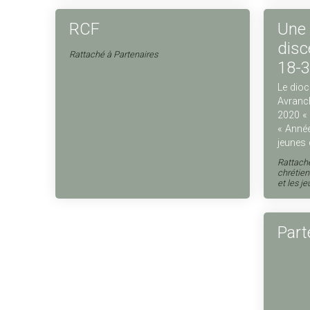
RCF
Une 
disc
Rattaché à
Partenaires
18-3
Le dio
Avranch
2020 « 
« Année
jeunes 
Rattach
chrétie
et les j
Part