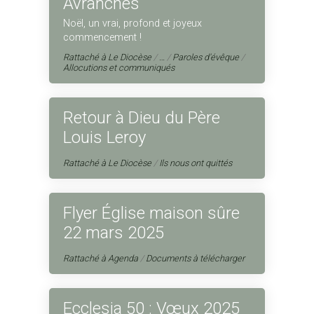
Avranches
Noël, un vrai, profond et joyeux
commencement !
Rattaché à
Le Diocèse
/
…
/
Paroles d'évêque
/
Allocutions et communiqués
Retour à Dieu du Père
Louis Leroy
Rattaché à
Le Diocèse
/
Ils nous ont quittés
Flyer Église maison sûre
22 mars 2025
Rattaché à
Agenda
/
Documents à télécharger
Ecclesia 50 : Vœux 2025