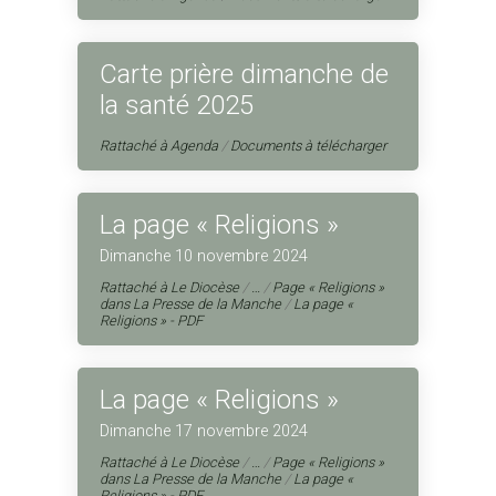
Carte prière dimanche de
la santé 2025
Rattaché à
Agenda
/
Documents à télécharger
La page « Religions »
Dimanche 10 novembre 2024
Rattaché à
Le Diocèse
/
…
/
Page « Religions »
dans La Presse de la Manche
/
La page «
Religions » - PDF
La page « Religions »
Dimanche 17 novembre 2024
Rattaché à
Le Diocèse
/
…
/
Page « Religions »
dans La Presse de la Manche
/
La page «
Religions » - PDF