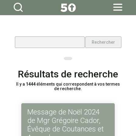
Aller
Outils
au
personnels
contenu.
|
Aller
à
la
navigation
Résultats de recherche
Il y a
1444
éléments qui correspondent à vos termes
de recherche.
Message de Noël 2024
de Mgr Grégoire Cador,
Évêque de Coutances et