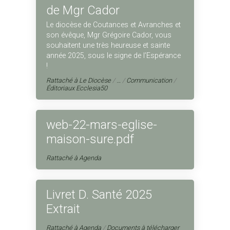
de Mgr Cador
Le diocèse de Coutances et Avranches et
son évêque, Mgr Grégoire Cador, vous
souhaitent une très heureuse et sainte
année 2025, sous le signe de l’Espérance
!
Rattaché à
Le Diocèse
/
…
/
Communication
/
Éditoriaux Ecclesia50
web-22-mars-eglise-
maison-sure.pdf
Rattaché à
Agenda
Livret D. Santé 2025
Extrait
Rattaché à
Agenda
/
Documents à télécharger