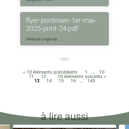
flyer-pontmain-1er-mai-
2025-print-24.pdf
Rattaché à
Agenda
« 10 éléments précédents
1
...
10
11
12
10 éléments suivants »
13
14
15
16
...
145
à lire aussi